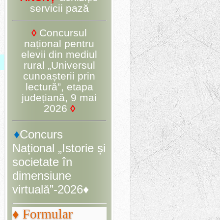
servicii pază
◊
Concursul
național pentru
elevii din mediul
rural „Universul
cunoașterii prin
lectură”, etapa
județiană, 9 mai
2026
◊
♦
Concurs
Național „Istorie și
societate în
dimensiune
virtuală”-2026♦
♦ Formular