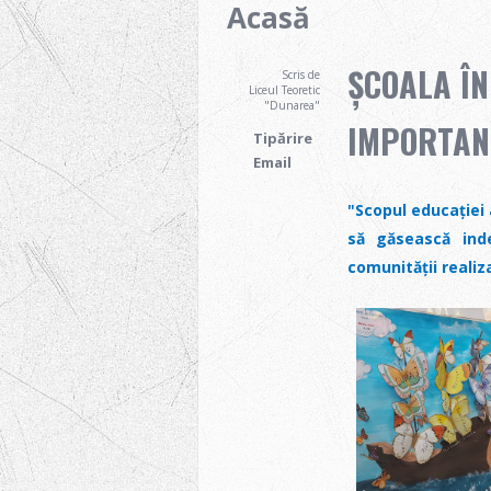
Acasă
ȘCOALA ÎN
Scris de
Liceul Teoretic
"Dunarea"
IMPORTAN
Tipărire
Email
"Scopul educației 
să găsească inde
comunității realiz