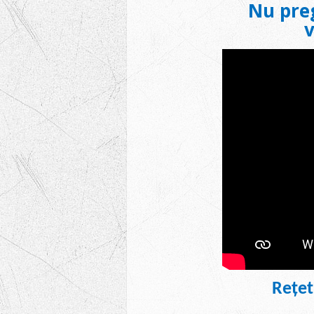
Nu preg
v
Rețet