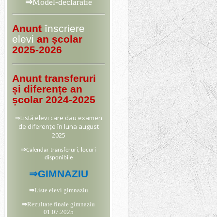
⇒
Model-declaratie
Anunt
înscriere
elevi
an școlar
2025-2026
Anunt transferuri
și diferențe an
școlar 2024-2025
⇒
Listă elevi care dau examen
de diferențe în luna august
2025
⇒
Calendar transferuri, locuri
disponibile
⇒
GIMNAZIU
⇒
Liste elevi gimnaziu
⇒
Rezultate finale gimnaziu
01.07.2025