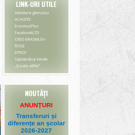
LINK-URI UTILE
Admitere gimnaziu
ACHIZIȚII
ErasmusPlus
FacebookLTD
CRED-ERASMUS+
ROSE
EPROF
Săptămâna Verde
„Școala altfel”
NOUTĂȚI
ANUNȚURI
Transferuri și
diferențe an școlar
2026-2027