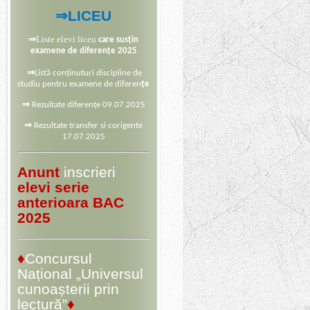
⇒
LICEU
⇒
Liste elevi liceu
care susțin
examene de diferențe 2025
⇒
Listă conținuturi discipline de
studiu pentru examene de diferen
țe
⇒
Rezultate diferențe 09.07.2025
⇒
Rezultate transfer si corigente
17.07.2025
Anunt
inscrieri
elevi serie
anterioara BAC
2025
♦
Concursul
Național „Universul
cunoașterii prin
lectură”
♦