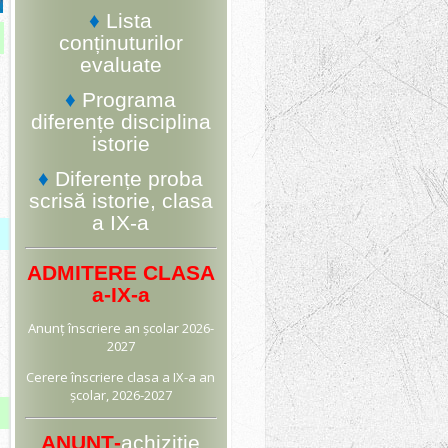
♦
Lista
conținuturilor
evaluate
♦
Programa
diferențe disciplina
istorie
♦
Diferențe proba
scrisă istorie, clasa
a IX-a
ADMITERE CLASA
a-IX-a
Anunț
înscriere an școlar 2026-
2027
Cerere înscriere
clasa a IX-a an
școlar, 2026-2027
ANUNȚ-
achiziție