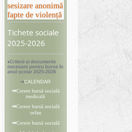
sesizare anonimă
fapte de violență
Tichete sociale
2025-2026
♦Criterii și documente
necesare pentru burse
în
anul școlar 2025-2026
⇒
CALENDAR
⇒
Cerere bursă socială
medicală
⇒
Cerere bursă socială
orfan
⇒
Cerere bursă socială