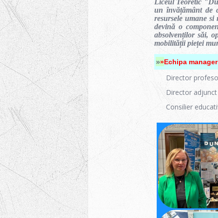
Liceul Teoretic "Du
un învățământ de ca
resursele umane si m
devină o component
absolvenților săi, o
mobilității pieței mu
»
»
Echipa manager
Director profes
Director adjunct
Consilier educat