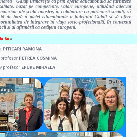
nărea" Galați urmărește ca prin oferta educatională să furnizeze
litate, bazat pe competențe, valori europene, utilizând adecvat
ateriale ale școlii noastre, în colaborare cu partenerii sociali, să
ă de bază a pieței educaționale a județului Galați și să ofere
portunitatea de integrare în viața socio-profesională, în contextul
ncii și al afirmării ca cetățeni europeni.
»
ială
»
or
PITICARI RAMONA
 profesor
PETREA COSMINA
iv profesor
EPURE MIHAELA