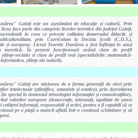
unărea" Galați este un așezământ de educație și cultură. Prin
st liceu face parte din categoria liceelor teoretice din județul Galați,
scendentă în ceea ce privește calitatea demersului didactic și
ulticulturalitate, prin Curriculum la Decizia Școlii (C.D.S.),
ale și europene. Liceul Teoretic Dunărea a fost înființat în anul
a teoretică. În prezent funcționează având clase de profil
științe-sociale) si clase de profil real (specializările: matematică-
informatica, științe ale naturii).
unărea" Galați are misiunea de a forma generații de elevi prin
ilor intelectuale (științifice, umaniste și estetice), prin dezvoltarea
(în special în domeniul tehnologiei informației și comunicațiilor),
iritul valorilor europene (democrație, toleranță, egalitate de șanse
i cetățeni informați, responsabili și activi, pentru a fi capabili să se
esional pe o piață a muncii aflată într-o continuă schimbare și să
peni.