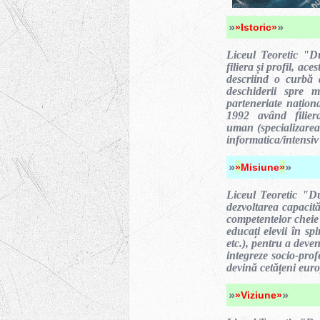
»
»
»Istoric»
Liceul Teoretic "D
filiera și profil, ace
descriind o curbă a
deschiderii spre m
parteneriate națion
1992 având filier
uman (specializarea 
informatica/intensiv 
»
»
»
Misiune
»
Liceul Teoretic "D
dezvoltarea capacităț
competentelor cheie 
educați elevii în sp
etc.), pentru a deven
integreze socio-prof
devină cetățeni euro
»
»
»
Viziune
»