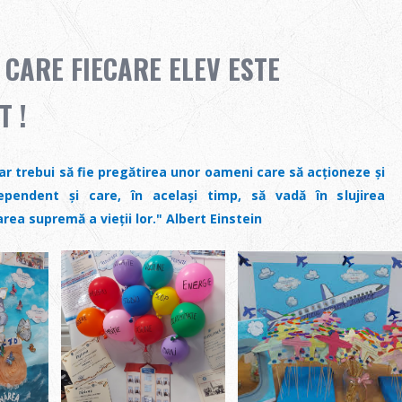
 CARE FIECARE ELEV ESTE
T !
ar trebui să fie pregătirea unor oameni care să acționeze și
pendent și care, în același timp, să vadă în slujirea
area supremă a vieții lor." Albert Einstein