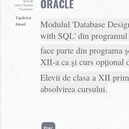
ORACLE
Scris de
Liceul Teoretic
"Dunarea"
Tipărire
Modulul 'Database Desi
Email
with SQL' din programul 
face parte din programa ș
XII-a ca și curs opțional
Elevii de clasa a XII pri
absolvirea cursului.
Prec