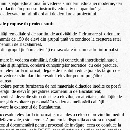
nui spațiu educațional în vederea stimulării educației moderne, dar
r didactice în procesul instructiv educativ cu
aparatură și
 adecvate, în primii doi ani de derulare a proiectului.
pale propuse în proiect sunt:
tăţi remediale şi de sprijin, de activități de
îndrumare şi
orientare
număr de 150 de elevi din grupul ţintă va conduce la creşterea ratei
enului de Bacalaureat.
din grupul țintă în activități extrașcolare într-un cadru informal și
are în vederea asimilării, fixării și conexiunii interdisciplinare a
ale și științifice, corelarii cunoştinţelor teoretice
cu cele practice,
sul elevilor la informaţii legate de instituții educaționale, târguri de
în vederea stimularii interesului
elevilor pentru pregătirea
aureat;
școlare pentru furnizarea de noi materiale didactice inedite ce pot fi
erații
de elevi în pregătirea examenului de Bacalaureat;
menit să
dezvolte stima de sine a elevilor, creativitatea, abilitățile de
re şi dezvoltarea personală în vederea ameliorării calităţii
ovare la examenul de Bacalaureat.
 accesului elevilor la informație, mai ales a celor ce provin din mediul
 defavorizate, este nevoie să punem la dispoziția acestora un spațiu
scopul documentării pentru procesul de învățare, ceea ce conduce la