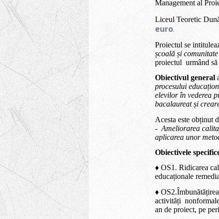
Management al Proi
Liceul Teoretic Dună
euro
.
Proiectul se intitule
școală și comunitate
proiectul urmând să
Obiectivul general
a
procesului educațion
elevilor
în vederea pr
bacalaureat
și
c
r
ea
r
Acesta este obținut d
-
Ameliorarea calitat
aplicarea unor metode
Obiectivele specific
♦ OS1. Ridicarea cali
educaționale remedia
♦ OS2.Îmbunătățirea 
activități
nonformale 
an de proiect, pe per