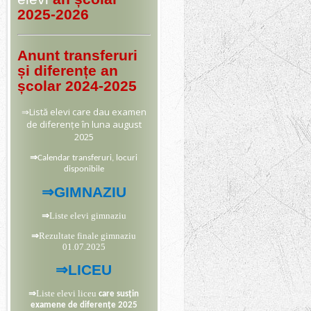
2025-2026
Anunt transferuri
și diferențe an
școlar 2024-2025
⇒
Listă elevi care dau examen
de diferențe în luna august
2025
⇒
Calendar transferuri, locuri
disponibile
⇒
GIMNAZIU
⇒
Liste elevi gimnaziu
⇒
Rezultate finale gimnaziu
01.07.2025
⇒
LICEU
⇒
Liste elevi liceu
care susțin
examene de diferențe 2025