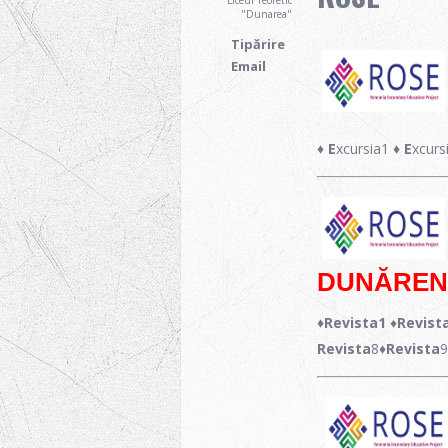
Liceul Teoretic
"Dunarea"
Tipărire
Email
♦ E
xcursia1
♦ E
xcurs
DUNĂREN
♦Revista1
♦
Revist
Revista
8
♦Revista