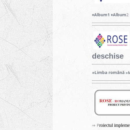
♦Album1
♦Album
2
deschise
»Limba română
»
⇒ P
roiectul
impleme