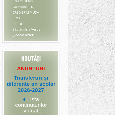
ErasmusPlus
FacebookLTD
CRED-ERASMUS+
ROSE
EPROF
Săptămâna Verde
„Școala altfel”
NOUTĂȚI
ANUNȚURI
Transferuri și
diferențe an școlar
2026-2027
♦
Lista
conținuturilor
evaluate