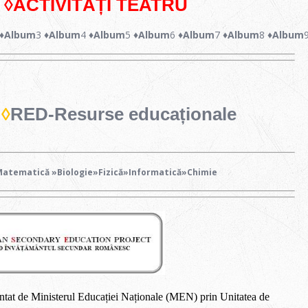
◊
ACTIVITĂȚI TEATRU
♦Album
3
♦Album
4
♦Album
5
♦Album
6
♦Album
7
♦Album
8
♦Album
◊
RED-Resurse educaționale
Matematică
»Biologie
»Fizică
»Informatică
»
Chimie
ntat de
Ministerul Educației Naționale (MEN)
prin
Unitatea de