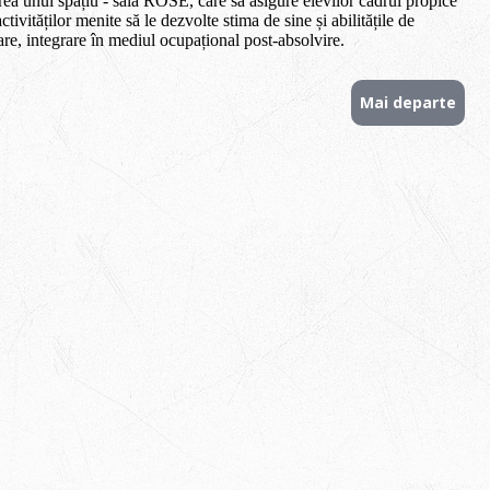
ea unui spațiu - sala ROSE, care să asigure elevilor cadrul propice
tivităților menite să le dezvolte stima de sine și abilitățile de
re, integrare în mediul ocupațional post-absolvire.
Mai departe