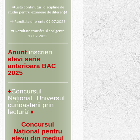
⇒
Listă conținuturi discipline de
studiu pentru examene de diferen
țe
⇒
Rezultate diferențe 09.07.2025
⇒
Rezultate transfer si corigente
17.07.2025
Anunt
inscrieri
elevi serie
anterioara BAC
2025
♦
Concursul
Național „Universul
cunoașterii prin
lectură”
♦
Concursul
Național pentru
elevii din mediul