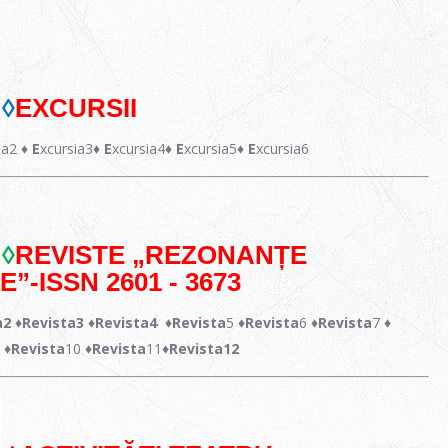
◊
EXCURSII
ia2
♦ E
xcursia3
♦ E
xcursia4
♦ E
xcursia5
♦ E
xcursia6
◊
REVISTE „
REZONANȚE
E
”-
ISSN 2601 - 3673
a2
♦Revista3
♦Revista4
♦Revista
5
♦Revista
6
♦Revista
7
♦
9
♦Revista
10
♦Revista
11
♦
Revista12