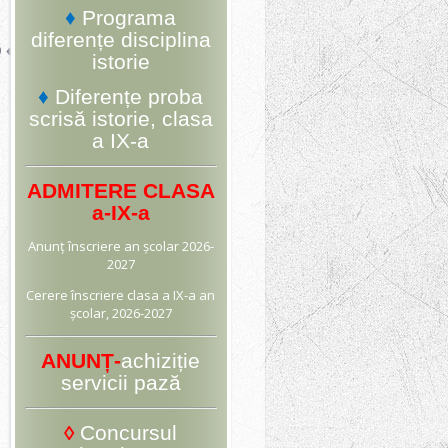
♦
Programa
diferențe disciplina
9
♦Album
10
istorie
♦
Diferențe proba
scrisă istorie, clasa
a IX-a
ADMITERE CLASA
a-IX-a
Anunț
înscriere an școlar 2026-
2027
Cerere înscriere
clasa a IX-a an
școlar, 2026-2027
ANUNȚ-
achiziție
servicii pază
◊
Concursul