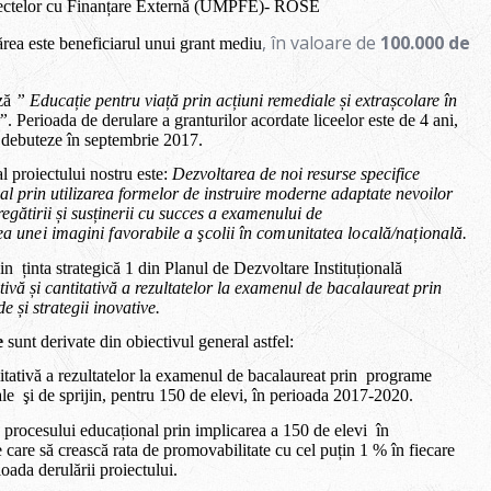
ectelor cu Finanțare Externă (UMPFE)-
ROSE
, în valoare de
100.000 de
rea este beneficiarul unui grant mediu
ază
”
Educație pentru viață prin acțiuni remediale și extrașcolare în
”
.
Perioada de derulare a granturilor acordate liceelor este de
4 ani
,
 debuteze în septembrie 2017.
l proiectului nostru este:
Dezvoltarea de noi resurse specifice
al prin utilizarea formelor de instruire moderne adaptate nevoilor
egătirii și susținerii cu succes a examenului de
e
a
une
i
i
m
ag
i
n
i
favo
r
ab
il
e a
ş
co
li
i
î
n
co
m
un
it
a
t
e
a
l
o
ca
l
ă/națională.
in
ținta strategică 1 din Planul de Dezvoltare Instituțională
ivă și cantitativă a rezultatelor la examenul de bacalaureat prin
 și strategii inovative.
e
sunt derivate din obiectivul general astfel:
tativă a rezultatelor la examenul de bacalaureat prin
programe
le
şi de sprijin, pentru 150 de elevi, în perioada 2017-2020.
procesului educațional prin implicarea a 150 de elevi
în
care să crească rata de promovabilitate cu cel puțin 1 % în fiecare
ioada derulării proiectului.