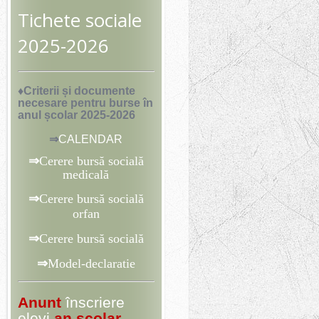
Tichete sociale
2025-2026
♦Criterii și documente
necesare pentru burse
în
anul școlar 2025-2026
⇒
CALENDAR
⇒
Cerere bursă socială
medicală
⇒
Cerere bursă socială
orfan
⇒
Cerere bursă socială
⇒
Model-declaratie
Anunt
înscriere
elevi
an școlar