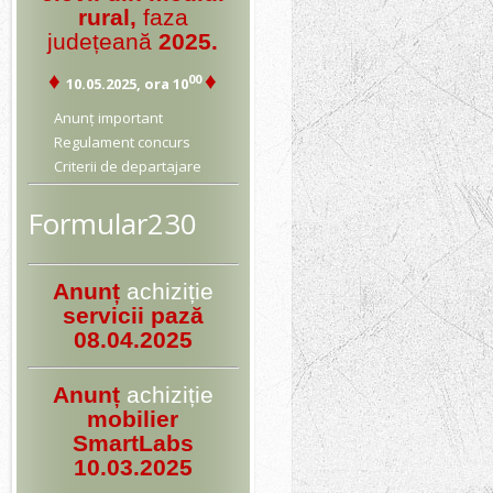
rural,
faza
județeană
2025.
♦
♦
00
10.05.2025, ora 10
Anunț important
Regulament concurs
Criterii de departajare
Formular230
Anunț
achiziție
servicii pază
08.04.2025
Anunț
achiziție
mobilier
SmartLabs
10.03.2025