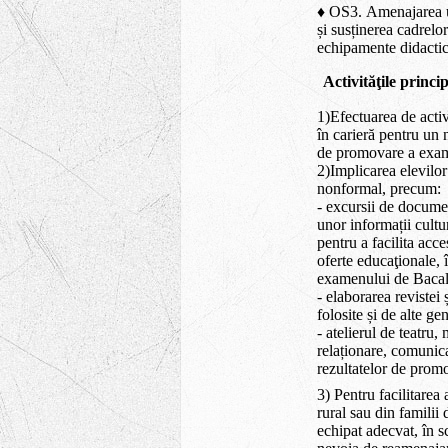
♦ OS3.
Amenajarea u
și susținerea cadrelo
echipamente didactice
Activităţile princi
1)Efectuarea de activi
în carieră pentru un 
de promovare a exam
2)Implicarea elevilor 
nonformal, precum:
- excursii de document
unor informații cultur
pentru a facilita acce
oferte educaţionale, 
examenului de Bacal
- elaborarea revistei 
folosite și de alte gen
- atelierul de teatru, 
relaționare, comunica
rezultatelor de prom
3) Pentru facilitarea
rural sau din familii
echipat adecvat, în 