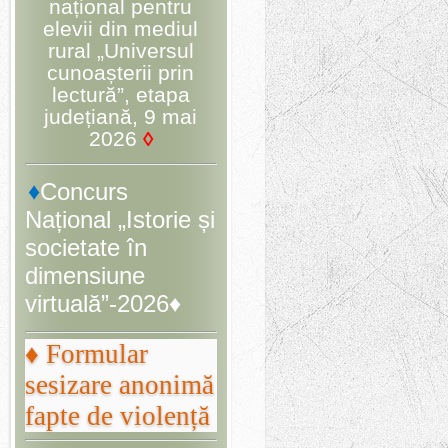
național pentru
elevii din mediul
rural „Universul
cunoașterii prin
lectură”, etapa
județiană, 9 mai
2026
◊
♦
Concurs
Național „Istorie și
societate în
dimensiune
virtuală”-2026♦
♦ Formular
sesizare anonimă
fapte de violență