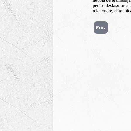
nevoia de reamenajar
pentru desfășurarea ac
relaționare, comunica
Prec