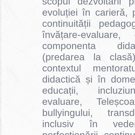
scopul dezvoltării p
evoluției în carieră,
continuității pedag
învățare-evaluare
componenta dida
(predarea la clasă
contextul mentorat
didactică și în dome
educații, incluziu
evaluare, Teleșco
bullyingului, transd
inclusiv în veder