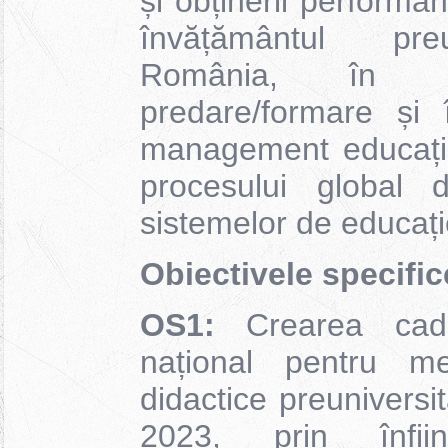
și obținerii performa
învățământul preu
România, în ac
predare/formare și 
management educațio
procesului global d
sistemelor de educați
Obiectivele specific
OS1:
Crearea cadrul
național pentru men
didactice preuniversi
2023, prin înființ