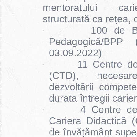
mentoratului cari
structurată ca rețea,
100 de B
·
Pedagogică/BPP (
03.09.2022)
11 Centre de
·
(CTD), necesar
dezvoltării compete
durata întregii carie
4 Centre d
·
Cariera Didactică (
de învățământ superi