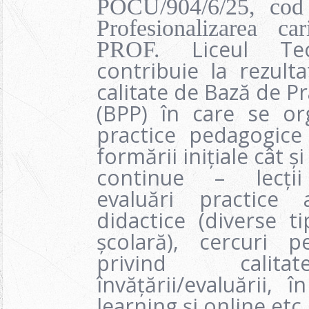
POCU/904/6/25, co
Profesionalizarea ca
Liceul Te
PROF.
contribuie la rezulta
calitate de Bază de P
(BPP) în care se org
practice pedagogice 
formării inițiale cât și
continue – lecții
evaluări practice 
didactice (diverse t
școlară), cercuri p
privind calita
învățării/evaluării,
learning și online etc