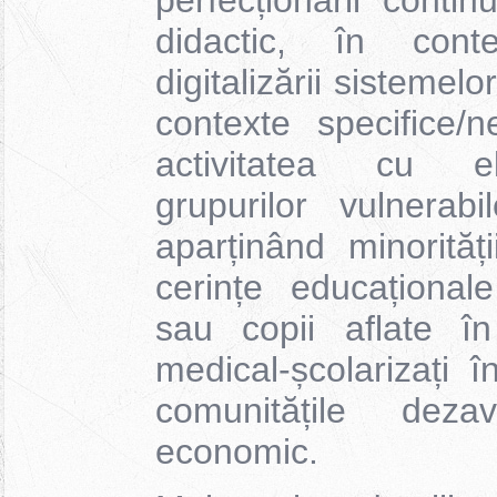
perfecționării conti
didactic, în cont
digitalizării sistemelo
contexte specifice/n
activitatea cu el
grupurilor vulnerabi
aparținând minorităț
cerințe educațional
sau copii aflate în
medical-școlarizați în
comunitățile dezav
economic.