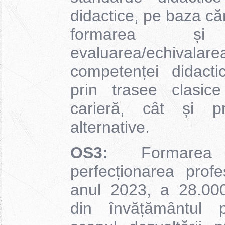
didactice, pe baza că
formarea și d
evaluarea/echivala
competenței didacti
prin trasee clasic
carieră, cât și pr
alternative.
OS3:
Formarea 
perfecționarea prof
anul 2023, a 28.000
din învățământul pr