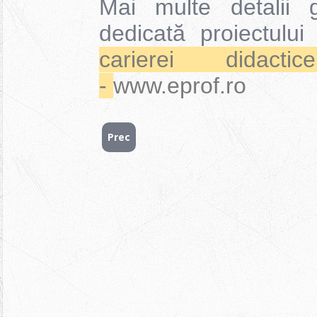
Mai multe detalii 
dedicată proiectulu
carierei dida
-
www.eprof.ro
Prec