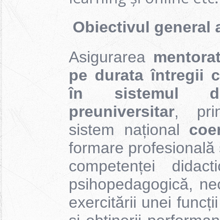
Obiectivul general a
Asigurarea
mentorat
pe durata întregii c
în sistemul d
preuniversitar
, pri
sistem național
coer
formare profesională 
competenței didact
psihopedagogică, nec
exercitării unei funcț