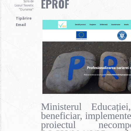
EPROF
Scris de
Liceul Teoretic
"Dunarea"
Tipărire
Email
Ministerul Educație
beneficiar, implementea
proiectul necompe