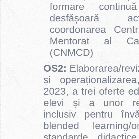
formare contin
desfășoară ac
coordonarea Centr
Mentorat al Cari
(CNMCD)
OS2:
Elaborarea/revi
și operaționalizar
2023, a trei oferte e
elevi și a unor re
inclusiv pentru înv
blended learning
standarde didactic