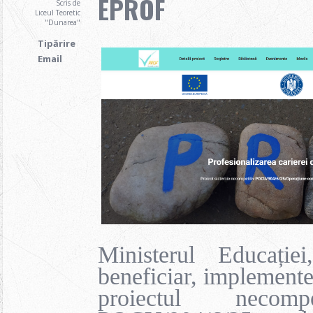
EPROF
Scris de
Liceul Teoretic
"Dunarea"
Tipărire
Email
Ministerul Educație
beneficiar, implementea
proiectul necompe