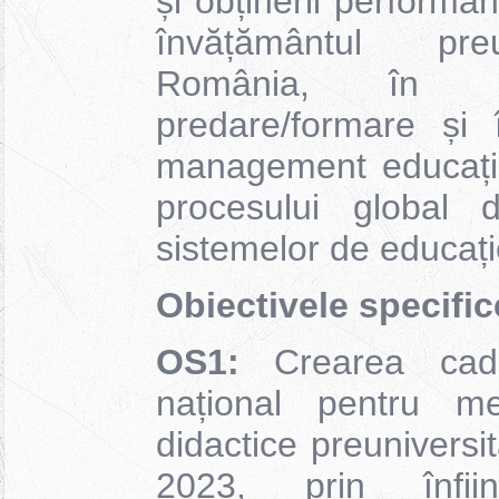
și obținerii performa
învățământul preu
România, în ac
predare/formare și 
management educațio
procesului global d
sistemelor de educați
Obiectivele specific
OS1:
Crearea cadrul
național pentru men
didactice preuniversi
2023, prin înființ