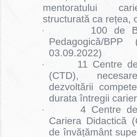
mentoratului cari
structurată ca rețea,
100 de B
·
Pedagogică/BPP (
03.09.2022)
11 Centre de
·
(CTD), necesar
dezvoltării compete
durata întregii carie
4 Centre d
·
Cariera Didactică (
de învățământ superi