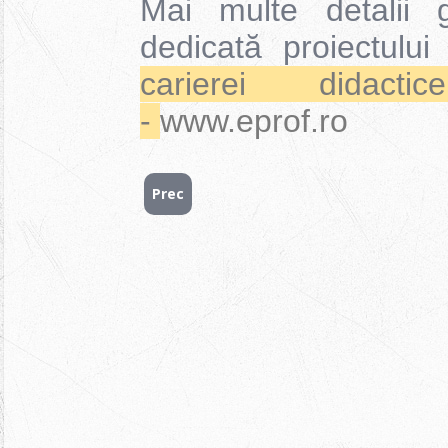
Mai multe detalii 
dedicată proiectulu
carierei dida
-
www.eprof.ro
Prec