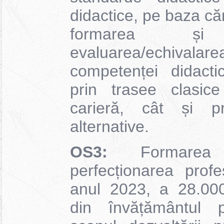
didactice, pe baza că
formarea și d
evaluarea/echivala
competenței didacti
prin trasee clasic
carieră, cât și pr
alternative.
OS3:
Formarea 
perfecționarea prof
anul 2023, a 28.000
din învățământul pr