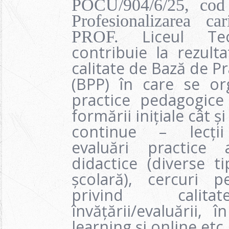
POCU/904/6/25, co
Profesionalizarea ca
Liceul Te
PROF.
contribuie la rezulta
calitate de Bază de P
(BPP) în care se org
practice pedagogice 
formării inițiale cât și
continue – lecții
evaluări practice 
didactice (diverse t
școlară), cercuri p
privind calita
învățării/evaluării,
learning și online etc