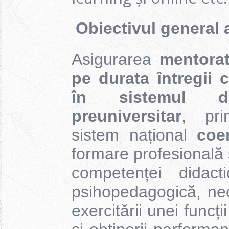
Obiectivul general a
Asigurarea
mentorat
pe durata întregii c
în sistemul d
preuniversitar
, pri
sistem național
coer
formare profesională 
competenței didact
psihopedagogică, nec
exercitării unei funcț