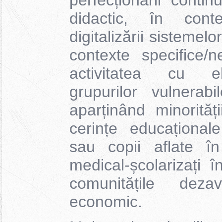
perfecționării conti
didactic, în cont
digitalizării sistemelo
contexte specifice/n
activitatea cu el
grupurilor vulnerabi
aparținând minorităț
cerințe educațional
sau copii aflate în
medical-școlarizați în
comunitățile dezav
economic.