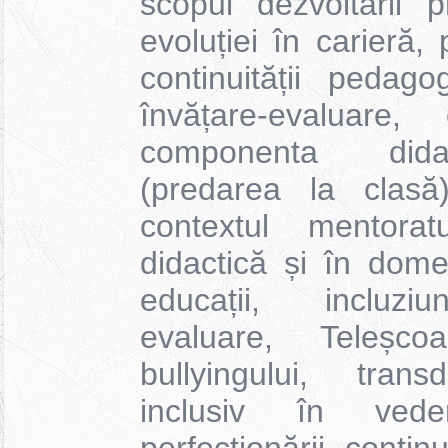
scopul dezvoltării p
evoluției în carieră,
continuității pedag
învățare-evaluare
componenta dida
(predarea la clasă
contextul mentorat
didactică și în dome
educații, incluziu
evaluare, Teleșco
bullyingului, transd
inclusiv în veder