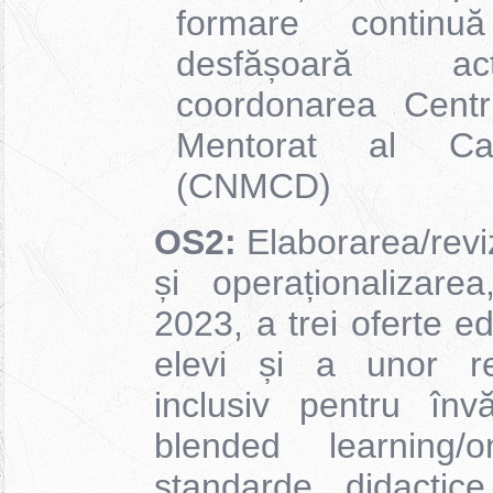
formare contin
desfășoară ac
coordonarea Centr
Mentorat al Cari
(CNMCD)
OS2:
Elaborarea/revi
și operaționalizar
2023, a trei oferte e
elevi și a unor re
inclusiv pentru înv
blended learning
standarde didactic