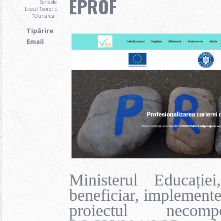
EPROF
Scris de
Liceul Teoretic
"Dunarea"
Tipărire
Email
Ministerul Educație
beneficiar, implementea
proiectul necompe