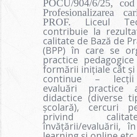
POCU/904/6/25, co
Profesionalizarea ca
Liceul Te
PROF.
contribuie la rezulta
calitate de Bază de P
(BPP) în care se org
practice pedagogice 
formării inițiale cât și
continue – lecții
evaluări practice 
didactice (diverse t
școlară), cercuri p
privind calita
învățării/evaluării,
learning și online etc