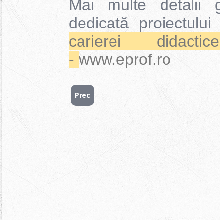
Mai multe detalii 
dedicată proiectulu
carierei dida
-
www.eprof.ro
Prec