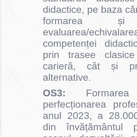
didactice, pe baza că
formarea și d
evaluarea/echivala
competenței didacti
prin trasee clasic
carieră, cât și pr
alternative.
OS3:
Formarea 
perfecționarea prof
anul 2023, a 28.000
din învățământul pr