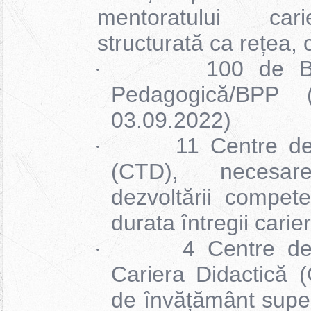
mentoratului cari
structurată ca rețea,
100 de B
·
Pedagogică/BPP (
03.09.2022)
11 Centre de
·
(CTD), necesar
dezvoltării compete
durata întregii carie
4 Centre d
·
Cariera Didactică (
de învățământ superi