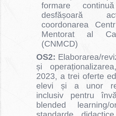
formare contin
desfășoară ac
coordonarea Centr
Mentorat al Cari
(CNMCD)
OS2:
Elaborarea/revi
și operaționalizar
2023, a trei oferte e
elevi și a unor re
inclusiv pentru înv
blended learning
standarde didactic