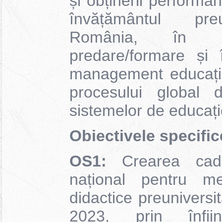
și obținerii performa
învățământul preu
România, în ac
predare/formare și 
management educațio
procesului global d
sistemelor de educați
Obiectivele specific
OS1:
Crearea cadrul
național pentru men
didactice preuniversi
2023, prin înființ