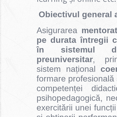
Obiectivul general a
Asigurarea
mentorat
pe durata întregii c
în sistemul d
preuniversitar
, pri
sistem național
coer
formare profesională 
competenței didact
psihopedagogică, nec
exercitării unei funcț