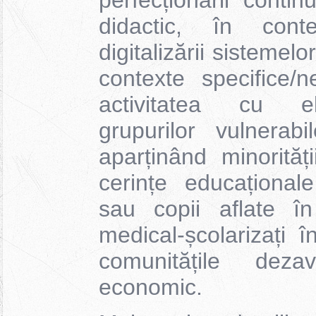
perfecționării conti
didactic, în cont
digitalizării sistemelo
contexte specifice/n
activitatea cu el
grupurilor vulnerabi
aparținând minorităț
cerințe educațional
sau copii aflate în
medical-școlarizați în
comunitățile dezav
economic.