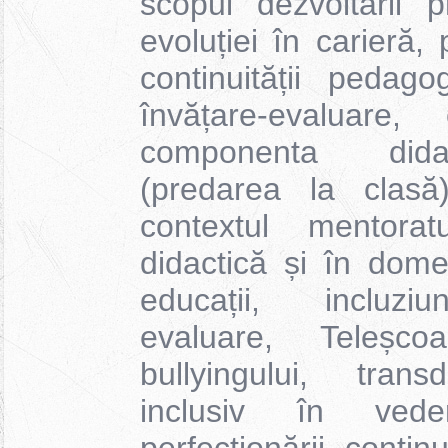
scopul dezvoltării p
evoluției în carieră,
continuității pedag
învățare-evaluare
componenta dida
(predarea la clasă
contextul mentorat
didactică și în dome
educații, incluziu
evaluare, Teleșco
bullyingului, transd
inclusiv în veder