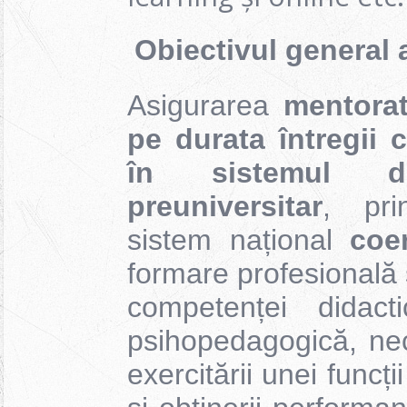
Obiectivul general a
Asigurarea
mentorat
pe durata întregii c
în sistemul d
preuniversitar
, pri
sistem național
coer
formare profesională 
competenței didact
psihopedagogică, nec
exercitării unei funcț