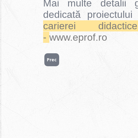
Mai multe detalii 
dedicată proiectulu
carierei dida
-
www.eprof.ro
Prec