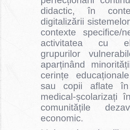
perfecționării conti
didactic, în cont
digitalizării sistemelo
contexte specifice/n
activitatea cu el
grupurilor vulnerabi
aparținând minorităț
cerințe educațional
sau copii aflate în
medical-școlarizați în
comunitățile dezav
economic.