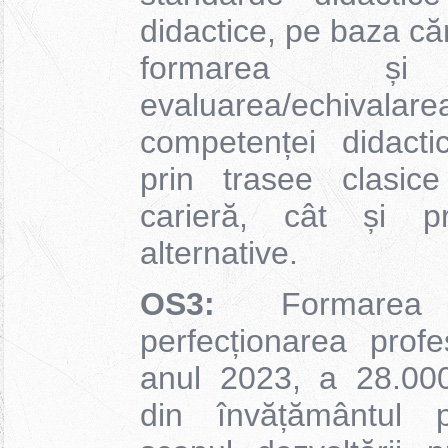
didactice, pe baza că
formarea și d
evaluarea/echivala
competenței didacti
prin trasee clasic
carieră, cât și pr
alternative.
OS3:
Formarea 
perfecționarea prof
anul 2023, a 28.000
din învățământul pr