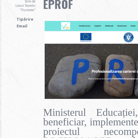
EPROF
Scris de
Liceul Teoretic
"Dunarea"
Tipărire
Email
Ministerul Educație
beneficiar, implementea
proiectul necompe