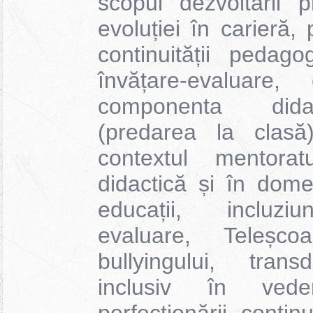
scopul dezvoltării p
evoluției în carieră,
continuității pedag
învățare-evaluare
componenta dida
(predarea la clasă
contextul mentorat
didactică și în dome
educații, incluziu
evaluare, Teleșco
bullyingului, transd
inclusiv în veder