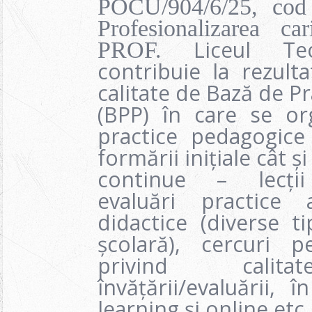
POCU/904/6/25, co
Profesionalizarea ca
Liceul Te
PROF.
contribuie la rezulta
calitate de Bază de P
(BPP) în care se org
practice pedagogice 
formării inițiale cât și
continue – lecții
evaluări practice 
didactice (diverse t
școlară), cercuri p
privind calita
învățării/evaluării,
learning și online etc