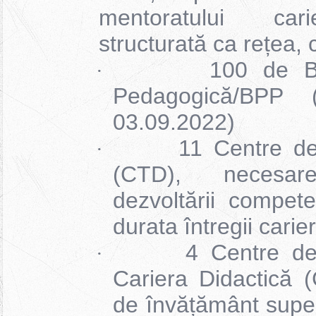
mentoratului cari
structurată ca rețea,
100 de B
·
Pedagogică/BPP (
03.09.2022)
11 Centre de
·
(CTD), necesar
dezvoltării compete
durata întregii carie
4 Centre d
·
Cariera Didactică (
de învățământ superi