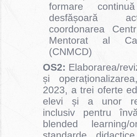
formare contin
desfășoară ac
coordonarea Centr
Mentorat al Cari
(CNMCD)
OS2:
Elaborarea/revi
și operaționalizar
2023, a trei oferte e
elevi și a unor re
inclusiv pentru înv
blended learning
standarde didactic