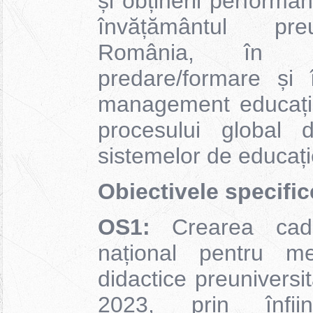
și obținerii performa
învățământul preu
România, în ac
predare/formare și 
management educațio
procesului global d
sistemelor de educați
Obiectivele specific
OS1:
Crearea cadrul
național pentru men
didactice preuniversi
2023, prin înființ